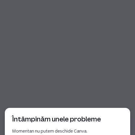
Începutul dialogului
Întâmpinăm unele probleme
Momentan nu putem deschide Canva.